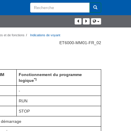
Search
Term
es et de fonctions
Indications de voyant
ET6000-MM01-FR_02
HM
Fonctionnement du programme
*1
logique
-
RUN
STOP
e démarrage