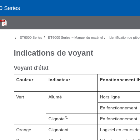
 Series
l
ET6000 Series
ET6000 Series – Manuel du matériel
Identification de pièc
Indications de voyant
Voyant d'état
Couleur
Indicateur
Fonctionnement I
Vert
Allumé
Hors ligne
En fonctionnement
*1
Clignote
En fonctionnement
Orange
Clignotant
Logiciel en cours d