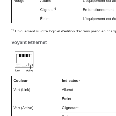
Rouge
Allumé
L'équipement est al
*1
Clignote
En fonctionnement
-
Éteint
L'équipement est éte
*1
Uniquement si votre logiciel d'édition d'écrans prend en char
Voyant Ethernet
Couleur
Indicateur
Vert
(Link)
Allumé
Éteint
Vert
(Active)
Clignotant