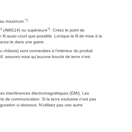
*1
 Ω au maximum.
2
*1
m
(AWG14) ou supérieure
. Créez le point de
 fil aussi court que possible. Lorsque le fil de mise à la
 placez-le dans une gaine.
 châssis) sont connectées à l'intérieur du produit.
if, assurez-vous qu'aucune boucle de terre n'est
es interférences électromagnétiques (EMI). Les
e de communication. Si la terre exclusive n'est pas
iguration ci-dessous. N'utilisez pas une autre