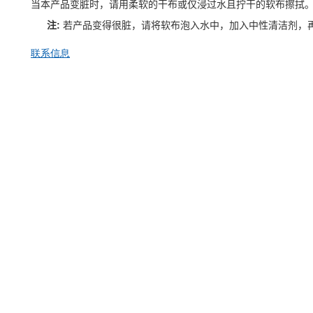
当本产品变脏时，请用柔软的干布或仅浸过水且拧干的软布擦拭
注:
若产品变得很脏，请将软布泡入水中，加入中性清洁剂，
联系信息