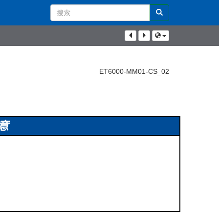
Search
Term
ET6000-MM01-CS_02
意
。